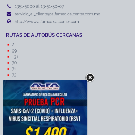
1351-5000 al 13-51-50-07
servicio_al_cliente@alfamedicalcenter.com.mx
http://www.alfamedicalcenter.com
RUTAS DE AUTOBÚS CERCANAS
2
99
131
70
71
73
RUTAS DE AUTOBÚS CERCANAS
Intervia
Zaragoza
Azteca
Delfines
219
218